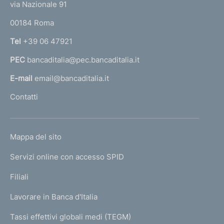
e
via Nazionale 91
o
r
00184 Roma
r
n
Tel
+39 06 47921
a
PEC
bancaditalia@pec.bancaditalia.it
a
l
E-mail
email@bancaditalia.it
l
Contatti
'
h
o
L
Mappa del sito
m
I
e
Servizi online con accesso SPID
N
p
K
Filiali
a
U
g
Lavorare in Banca d'Italia
T
e
I
Tassi effettivi globali medi (TEGM)
)