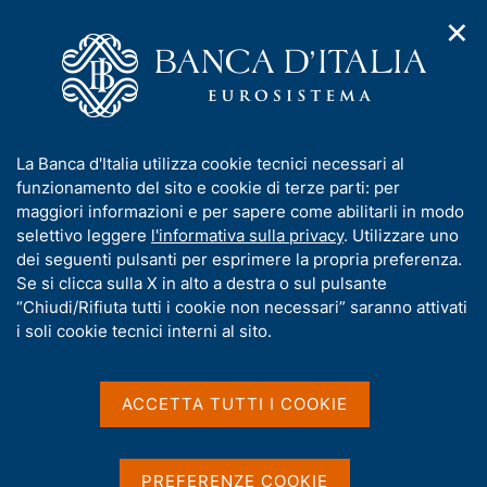
✕
H
A
o
C
p
m
e
r
e
r
i
p
c
Home
/
Compiti
/
Attività sul mercato dei cambi
/
m
a
a
Cambi di riferimento del 21 maggio 2026
e
g
n
I
La Banca d'Italia utilizza cookie tecnici necessari al
n
e
e
n
funzionamento del sito e cookie di terze parti: per
u
l
d
Cambi di riferimento del 21
f
maggiori informazioni e per sapere come abilitarli in modo
i
s
o
selettivo leggere
l'informativa sulla privacy
. Utilizzare uno
maggio 2026
n
i
r
dei seguenti pulsanti per esprimere la propria preferenza.
a
t
m
Se si clicca sulla X in alto a destra o sul pulsante
v
o
i
a
“Chiudi/Rifiuta tutti i cookie non necessari” saranno attivati
g
t
i soli cookie tecnici interni al sito.
Condividi
a
S
i
z
t
v
i
a
a
o
ACCETTA TUTTI I COOKIE
m
n
s
p
Cambi di riferimento delle ore 14,10 del giorno
e
u
a
21/05/2026
i
l
PREFERENZE COOKIE