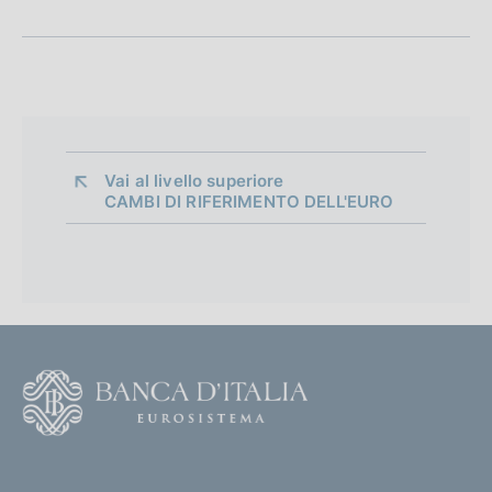
Vai al livello superiore 
CAMBI DI RIFERIMENTO DELL'EURO
F
o
o
(
t
t