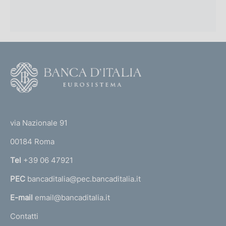
F
o
o
(
t
t
e
via Nazionale 91
o
r
00184 Roma
r
n
Tel
+39 06 47921
a
PEC
bancaditalia@pec.bancaditalia.it
a
l
E-mail
email@bancaditalia.it
l
Contatti
'