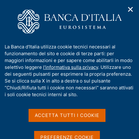
✕
H
A
o
C
p
m
e
r
e
r
i
p
c
Home
/
Compiti
/
Attività sul mercato dei cambi
/
m
a
a
Cambi di riferimento del 6 aprile 2006
e
g
n
I
La Banca d'Italia utilizza cookie tecnici necessari al
n
e
e
n
funzionamento del sito e cookie di terze parti: per
u
l
d
Cambi di riferimento del 6
f
maggiori informazioni e per sapere come abilitarli in modo
i
s
o
selettivo leggere
l'informativa sulla privacy
. Utilizzare uno
aprile 2006
n
i
r
dei seguenti pulsanti per esprimere la propria preferenza.
a
t
m
Se si clicca sulla X in alto a destra o sul pulsante
v
o
i
a
“Chiudi/Rifiuta tutti i cookie non necessari” saranno attivati
g
t
i soli cookie tecnici interni al sito.
Condividi
a
S
i
z
t
v
i
a
a
o
ACCETTA TUTTI I COOKIE
m
n
s
p
Cambi di riferimento delle ore 14,15 del giorno
e
u
a
06/04/2006
i
l
PREFERENZE COOKIE