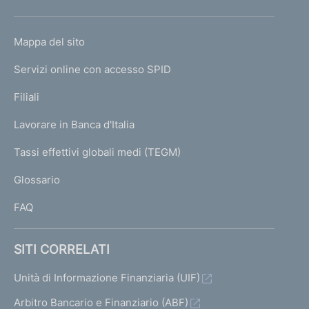
h
o
L
Mappa del sito
m
I
e
Servizi online con accesso SPID
N
p
K
Filiali
a
U
g
Lavorare in Banca d'Italia
T
e
I
Tassi effettivi globali medi (TEGM)
)
L
Glossario
I
FAQ
SITI CORRELATI
Unità di Informazione Finanziaria (UIF)
Arbitro Bancario e Finanziario (ABF)