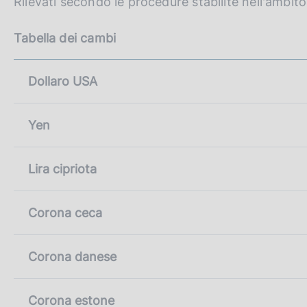
Rilevati secondo le procedure stabilite nell'ambit
c
p
o
a
o
Tabella dei cambi
g
i
k
n
i
a
Dollaro USA
e
:
Yen
Lira cipriota
Corona ceca
Corona danese
Corona estone