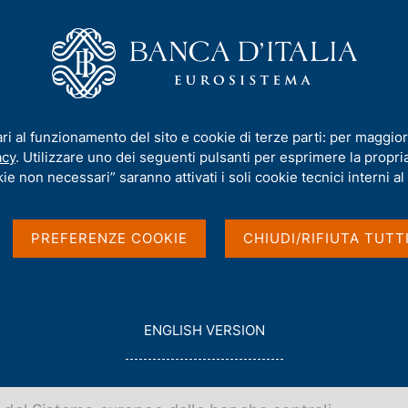
iamo
Compiti
Servizi al cittadino
Pubbli
imento del 30 marzo 2006
ari al funzionamento del sito e cookie di terze parti: per maggior
acy
. Utilizzare uno dei seguenti pulsanti per esprimere la propria 
del 30 marzo 2006
ie non necessari” saranno attivati i soli cookie tecnici interni al 
PREFERENZE COOKIE
CHIUDI/RIFIUTA TUTT
G
ENGLISH VERSION
O
0/03/2006
T
O