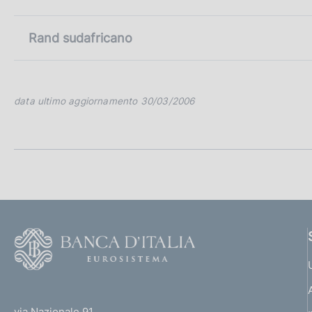
Rand sudafricano
data ultimo aggiornamento 30/03/2006
F
o
o
(
t
t
e
via Nazionale 91