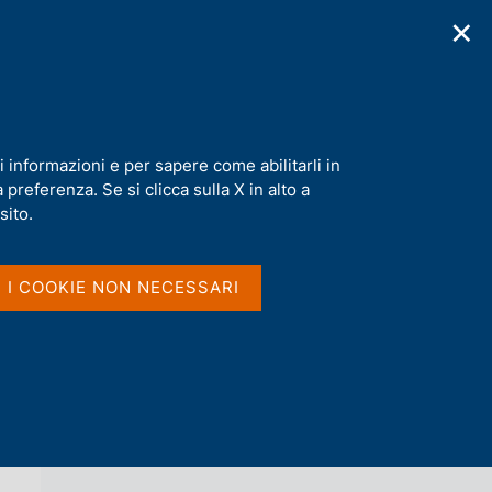
✕
cazioni
Statistiche
Media
|
IT
C
e
r
c
a
i informazioni e per sapere come abilitarli in
n
preferenza. Se si clicca sulla X in alto a
e
l
sito.
Vai al livello superiore 
s
CAMBI DI RIFERIMENTO DELL'EURO
i
t
I I COOKIE NON NECESSARI
o