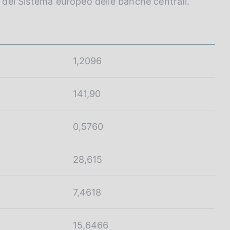
o del Sistema europeo delle banche centrali.
1,2096
141,90
0,5760
28,615
7,4618
15,6466