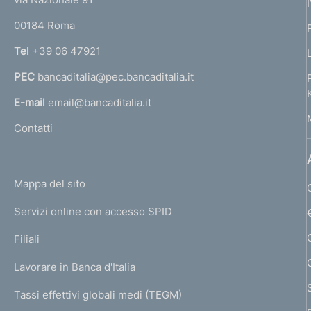
o
r
00184 Roma
r
n
Tel
+39 06 47921
a
PEC
bancaditalia@pec.bancaditalia.it
a
l
E-mail
email@bancaditalia.it
l
Contatti
'
h
o
L
Mappa del sito
m
I
e
Servizi online con accesso SPID
N
p
K
Filiali
a
U
g
Lavorare in Banca d'Italia
T
e
I
Tassi effettivi globali medi (TEGM)
)
L