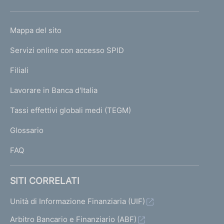
h
o
L
Mappa del sito
m
I
e
Servizi online con accesso SPID
N
p
K
Filiali
a
U
g
Lavorare in Banca d'Italia
T
e
I
Tassi effettivi globali medi (TEGM)
)
L
Glossario
I
FAQ
SITI CORRELATI
Unità di Informazione Finanziaria (UIF)
Arbitro Bancario e Finanziario (ABF)