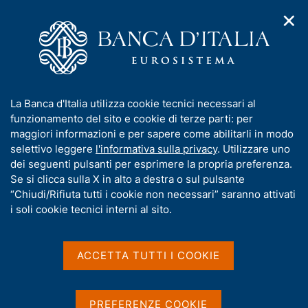
✕
H
A
o
C
p
m
e
r
e
r
i
p
c
Home
/
Compiti
/
Attività sul mercato dei cambi
/
m
a
a
Cambi di riferimento del 29 marzo 2006
e
g
n
I
La Banca d'Italia utilizza cookie tecnici necessari al
n
e
e
n
funzionamento del sito e cookie di terze parti: per
u
l
d
Cambi di riferimento del 29
f
maggiori informazioni e per sapere come abilitarli in modo
i
s
o
selettivo leggere
l'informativa sulla privacy
. Utilizzare uno
marzo 2006
n
i
r
dei seguenti pulsanti per esprimere la propria preferenza.
a
t
m
Se si clicca sulla X in alto a destra o sul pulsante
v
o
i
a
“Chiudi/Rifiuta tutti i cookie non necessari” saranno attivati
g
t
i soli cookie tecnici interni al sito.
Condividi
a
S
i
z
t
v
i
a
a
o
ACCETTA TUTTI I COOKIE
m
n
s
p
Cambi di riferimento delle ore 14,15 del giorno
e
u
a
29/03/2006
i
l
PREFERENZE COOKIE