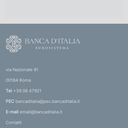
F
o
o
(
t
t
e
via Nazionale 91
o
r
00184 Roma
r
n
Tel
+39 06 47921
a
PEC
bancaditalia@pec.bancaditalia.it
a
l
E-mail
email@bancaditalia.it
l
Contatti
'