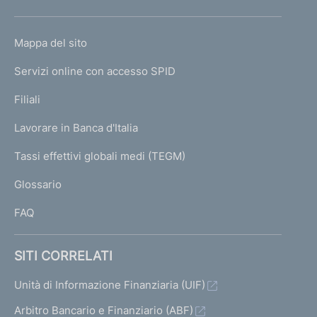
h
o
L
Mappa del sito
m
I
e
Servizi online con accesso SPID
N
p
K
Filiali
a
U
g
Lavorare in Banca d'Italia
T
e
I
Tassi effettivi globali medi (TEGM)
)
L
Glossario
I
FAQ
SITI CORRELATI
Unità di Informazione Finanziaria (UIF)
Arbitro Bancario e Finanziario (ABF)