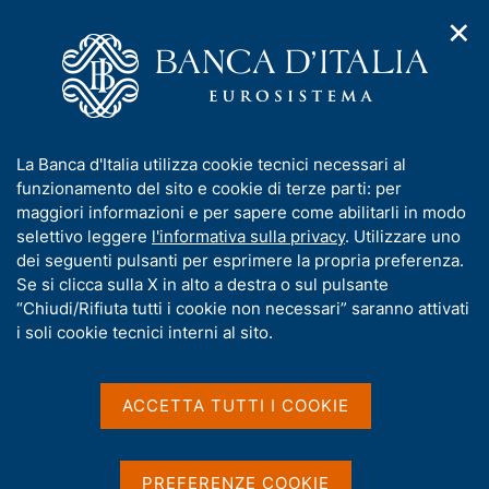
✕
H
A
o
C
p
m
e
r
e
r
i
p
c
Home
/
Compiti
/
Attività sul mercato dei cambi
/
m
a
a
Cambi di riferimento del 28 marzo 2006
e
g
n
I
La Banca d'Italia utilizza cookie tecnici necessari al
n
e
e
n
funzionamento del sito e cookie di terze parti: per
u
l
d
Cambi di riferimento del 28
f
maggiori informazioni e per sapere come abilitarli in modo
i
s
o
selettivo leggere
l'informativa sulla privacy
. Utilizzare uno
marzo 2006
n
i
r
dei seguenti pulsanti per esprimere la propria preferenza.
a
t
m
Se si clicca sulla X in alto a destra o sul pulsante
v
o
i
a
“Chiudi/Rifiuta tutti i cookie non necessari” saranno attivati
g
t
i soli cookie tecnici interni al sito.
Condividi
a
S
i
z
t
v
i
a
a
o
ACCETTA TUTTI I COOKIE
m
n
s
p
Cambi di riferimento delle ore 14,15 del giorno
e
u
a
28/03/2006
i
l
PREFERENZE COOKIE