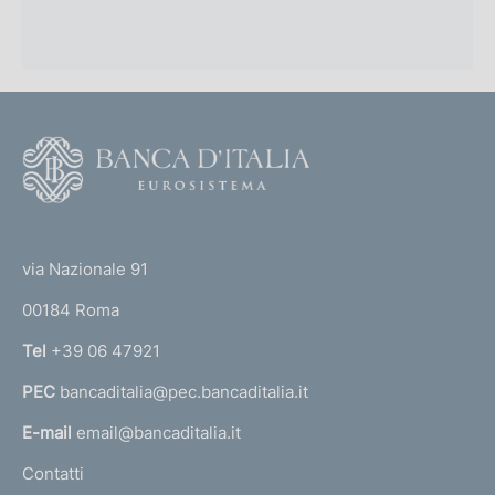
F
o
o
(
t
t
e
via Nazionale 91
o
r
00184 Roma
r
n
Tel
+39 06 47921
a
PEC
bancaditalia@pec.bancaditalia.it
a
l
E-mail
email@bancaditalia.it
l
Contatti
'