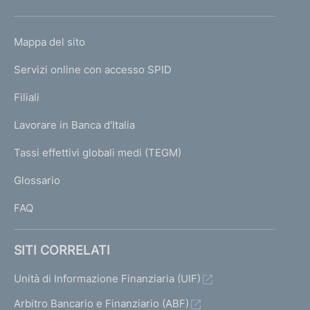
h
o
L
Mappa del sito
m
I
e
Servizi online con accesso SPID
N
p
K
Filiali
a
U
g
Lavorare in Banca d'Italia
T
e
I
Tassi effettivi globali medi (TEGM)
)
L
Glossario
I
FAQ
SITI CORRELATI
Unità di Informazione Finanziaria (UIF)
Arbitro Bancario e Finanziario (ABF)