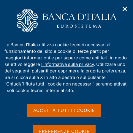
✕
H
A
o
C
p
m
e
r
e
r
i
p
c
Home
/
Compiti
/
Attività sul mercato dei cambi
/
m
a
a
Cambi di riferimento del 22 marzo 2006
e
g
n
I
La Banca d'Italia utilizza cookie tecnici necessari al
n
e
e
n
funzionamento del sito e cookie di terze parti: per
u
l
d
Cambi di riferimento del 22
f
maggiori informazioni e per sapere come abilitarli in modo
i
s
o
selettivo leggere
l'informativa sulla privacy
. Utilizzare uno
marzo 2006
n
i
r
dei seguenti pulsanti per esprimere la propria preferenza.
a
t
m
Se si clicca sulla X in alto a destra o sul pulsante
v
o
i
a
“Chiudi/Rifiuta tutti i cookie non necessari” saranno attivati
g
t
i soli cookie tecnici interni al sito.
Condividi
a
S
i
z
t
v
i
a
a
o
ACCETTA TUTTI I COOKIE
m
n
s
p
Cambi di riferimento delle ore 14,15 del giorno
e
u
a
22/03/2006
i
l
PREFERENZE COOKIE