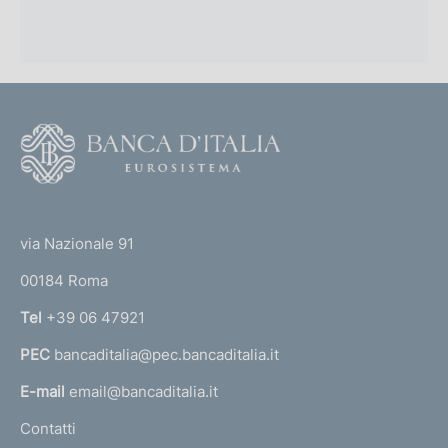
F
o
o
(
t
t
e
via Nazionale 91
o
r
00184 Roma
r
n
Tel
+39 06 47921
a
PEC
bancaditalia@pec.bancaditalia.it
a
l
E-mail
email@bancaditalia.it
l
Contatti
'