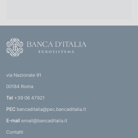
F
o
o
(
t
t
e
via Nazionale 91
o
r
00184 Roma
r
n
Tel
+39 06 47921
a
PEC
bancaditalia@pec.bancaditalia.it
a
l
E-mail
email@bancaditalia.it
l
Contatti
'