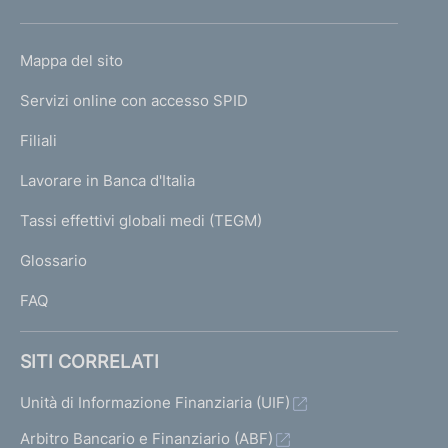
h
o
L
Mappa del sito
m
I
e
Servizi online con accesso SPID
N
p
K
Filiali
a
U
g
Lavorare in Banca d'Italia
T
e
I
Tassi effettivi globali medi (TEGM)
)
L
Glossario
I
FAQ
SITI CORRELATI
Unità di Informazione Finanziaria (UIF)
Arbitro Bancario e Finanziario (ABF)