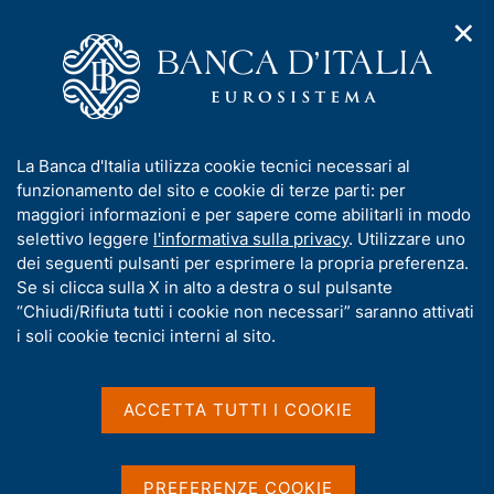
✕
H
A
o
C
p
m
e
r
e
r
i
p
c
Home
/
Compiti
/
Attività sul mercato dei cambi
/
m
a
a
Cambi di riferimento del 13 gennaio 2003
e
g
n
I
La Banca d'Italia utilizza cookie tecnici necessari al
n
e
e
n
funzionamento del sito e cookie di terze parti: per
u
l
d
Cambi di riferimento del 13
f
maggiori informazioni e per sapere come abilitarli in modo
i
s
o
selettivo leggere
l'informativa sulla privacy
. Utilizzare uno
gennaio 2003
n
i
r
dei seguenti pulsanti per esprimere la propria preferenza.
a
t
m
Se si clicca sulla X in alto a destra o sul pulsante
v
o
i
a
“Chiudi/Rifiuta tutti i cookie non necessari” saranno attivati
g
t
i soli cookie tecnici interni al sito.
Condividi
a
S
i
z
t
v
i
a
a
o
ACCETTA TUTTI I COOKIE
m
n
s
p
Cambi di riferimento delle ore 14,15 del giorno
e
u
a
13/01/03
i
l
PREFERENZE COOKIE