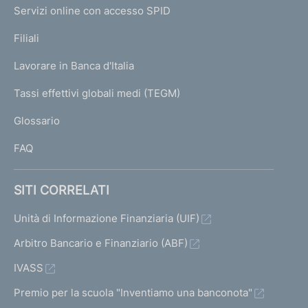
I
e
Servizi online con accesso SPID
N
p
K
Filiali
a
U
g
Lavorare in Banca d'Italia
T
e
I
Tassi effettivi globali medi (TEGM)
)
L
Glossario
I
FAQ
SITI CORRELATI
Unità di Informazione Finanziaria (UIF)
Arbitro Bancario e Finanziario (ABF)
IVASS
Premio per la scuola "Inventiamo una banconota"