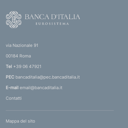
e
i
v
F
o
a
o
6
(
t
0
t
e
via Nazionale 91
5
o
r
00184 Roma
r
n
Tel
+39 06 47921
a
PEC
bancaditalia@pec.bancaditalia.it
a
l
E-mail
email@bancaditalia.it
l
Contatti
'
h
o
L
Mappa del sito
m