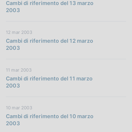
a
Cambi di riferimento del 13 marzo
t
2003
a
P
u
D
12 mar 2003
b
a
Cambi di riferimento del 12 marzo
b
t
2003
l
a
i
P
c
u
D
11 mar 2003
a
b
a
Cambi di riferimento del 11 marzo
z
b
t
2003
i
l
a
o
i
P
n
c
u
e
D
10 mar 2003
a
b
:
a
Cambi di riferimento del 10 marzo
z
b
t
2003
i
l
a
o