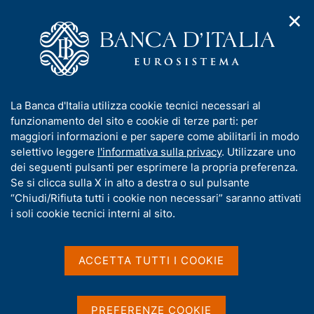
✕
H
A
o
C
p
m
e
r
e
r
i
p
c
Home
/
Compiti
/
Attività sul mercato dei cambi
/
m
a
a
Cambi di riferimento dell'euro
e
g
n
I
La Banca d'Italia utilizza cookie tecnici necessari al
n
e
e
n
funzionamento del sito e cookie di terze parti: per
u
l
d
Cambi di riferimento
f
maggiori informazioni e per sapere come abilitarli in modo
i
s
o
selettivo leggere
l'informativa sulla privacy
. Utilizzare uno
dell'euro
n
i
r
dei seguenti pulsanti per esprimere la propria preferenza.
a
t
m
Se si clicca sulla X in alto a destra o sul pulsante
v
o
i
a
“Chiudi/Rifiuta tutti i cookie non necessari” saranno attivati
g
t
i soli cookie tecnici interni al sito.
I cambi di riferimento dell'euro sono rilevati
a
i
secondo procedure stabilite nell'ambito del Sistema
z
v
i
europeo di banche centrali (SEBC) e si basano su
a
o
ACCETTA TUTTI I COOKIE
una procedura di concertazione tra le principali
n
s
Banche centrali, che si svolge alle 14:10 (ora
e
u
dell'Europa centrale - CET). I cambi pubblicati sono
i
PREFERENZE COOKIE