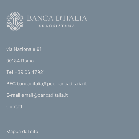
e
i
v
F
o
a
o
6
(
t
0
t
e
via Nazionale 91
5
o
r
00184 Roma
r
n
Tel
+39 06 47921
a
PEC
bancaditalia@pec.bancaditalia.it
a
l
E-mail
email@bancaditalia.it
l
Contatti
'
h
o
L
Mappa del sito
m