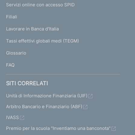
I
e
Servizi online con accesso SPID
N
p
K
Filiali
a
U
g
Lavorare in Banca d'Italia
T
e
I
Tassi effettivi globali medi (TEGM)
)
L
Glossario
I
FAQ
SITI CORRELATI
Unità di Informazione Finanziaria (UIF)
Arbitro Bancario e Finanziario (ABF)
IVASS
Premio per la scuola "Inventiamo una banconota"