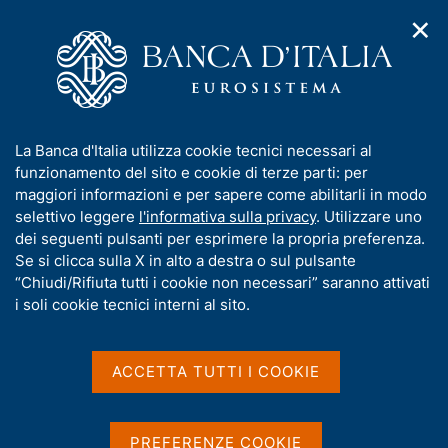
✕
H
A
o
C
p
m
e
r
e
r
i
p
c
Home
/
Compiti
/
Attività sul mercato dei cambi
/
m
a
a
Cambi di riferimento dell'euro
e
g
n
I
La Banca d'Italia utilizza cookie tecnici necessari al
n
e
e
n
funzionamento del sito e cookie di terze parti: per
u
l
d
Cambi di riferimento
f
maggiori informazioni e per sapere come abilitarli in modo
i
s
o
selettivo leggere
l'informativa sulla privacy
. Utilizzare uno
dell'euro
n
i
r
dei seguenti pulsanti per esprimere la propria preferenza.
a
t
m
Se si clicca sulla X in alto a destra o sul pulsante
v
o
i
a
“Chiudi/Rifiuta tutti i cookie non necessari” saranno attivati
g
t
i soli cookie tecnici interni al sito.
I cambi di riferimento dell'euro sono rilevati
a
i
secondo procedure stabilite nell'ambito del Sistema
z
v
i
europeo di banche centrali (SEBC) e si basano su
a
o
ACCETTA TUTTI I COOKIE
una procedura di concertazione tra le principali
n
s
Banche centrali, che si svolge alle 14:10 (ora
e
u
dell'Europa centrale - CET). I cambi pubblicati sono
i
PREFERENZE COOKIE