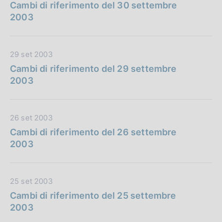
a
Cambi di riferimento del 30 settembre
t
2003
a
P
u
D
29 set 2003
b
a
Cambi di riferimento del 29 settembre
b
t
2003
l
a
i
P
c
u
D
26 set 2003
a
b
a
Cambi di riferimento del 26 settembre
z
b
t
2003
i
l
a
o
i
P
n
c
u
e
D
25 set 2003
a
b
:
a
Cambi di riferimento del 25 settembre
z
b
t
2003
i
l
a
o