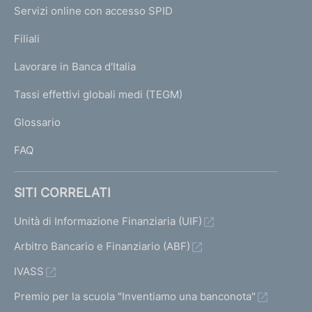
I
e
Servizi online con accesso SPID
N
p
K
Filiali
a
U
g
Lavorare in Banca d'Italia
T
e
I
Tassi effettivi globali medi (TEGM)
)
L
Glossario
I
FAQ
SITI CORRELATI
Unità di Informazione Finanziaria (UIF)
Arbitro Bancario e Finanziario (ABF)
IVASS
Premio per la scuola "Inventiamo una banconota"