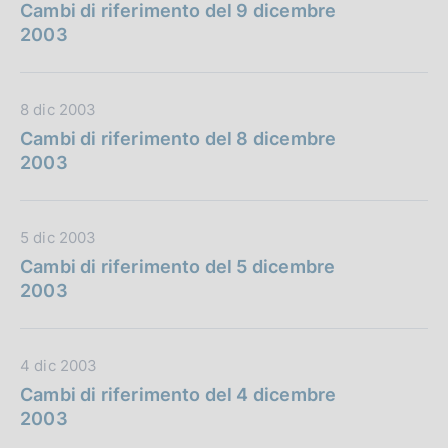
a
Cambi di riferimento del 9 dicembre
t
2003
a
P
u
D
8 dic 2003
b
a
Cambi di riferimento del 8 dicembre
b
t
2003
l
a
i
P
c
u
D
5 dic 2003
a
b
a
Cambi di riferimento del 5 dicembre
z
b
t
2003
i
l
a
o
i
P
n
c
u
e
D
4 dic 2003
a
b
:
a
Cambi di riferimento del 4 dicembre
z
b
t
2003
i
l
a
o