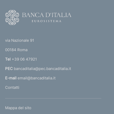
e
i
v
F
o
a
o
6
(
t
0
t
e
via Nazionale 91
5
o
r
00184 Roma
r
n
Tel
+39 06 47921
a
PEC
bancaditalia@pec.bancaditalia.it
a
l
E-mail
email@bancaditalia.it
l
Contatti
'
h
o
L
Mappa del sito
m