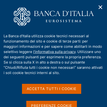
✕
H
A
o
C
p
m
e
r
e
r
i
p
c
Home
/
Compiti
/
Attività sul mercato dei cambi
/
m
a
a
Cambi di riferimento dell'euro
e
g
n
I
La Banca d'Italia utilizza cookie tecnici necessari al
n
e
e
n
funzionamento del sito e cookie di terze parti: per
u
l
d
Cambi di riferimento
f
maggiori informazioni e per sapere come abilitarli in modo
i
s
o
selettivo leggere
l'informativa sulla privacy
. Utilizzare uno
dell'euro
n
i
r
dei seguenti pulsanti per esprimere la propria preferenza.
a
t
m
Se si clicca sulla X in alto a destra o sul pulsante
v
o
i
a
“Chiudi/Rifiuta tutti i cookie non necessari” saranno attivati
g
t
i soli cookie tecnici interni al sito.
I cambi di riferimento dell'euro sono rilevati
a
i
secondo procedure stabilite nell'ambito del Sistema
z
v
i
europeo di banche centrali (SEBC) e si basano su
a
o
ACCETTA TUTTI I COOKIE
una procedura di concertazione tra le principali
n
s
Banche centrali, che si svolge alle 14:10 (ora
e
u
dell'Europa centrale - CET). I cambi pubblicati sono
i
PREFERENZE COOKIE