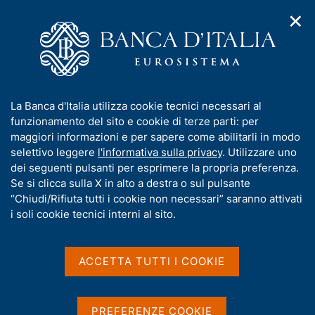
✕
H
A
o
C
p
m
e
r
e
r
i
p
c
Home
/
Compiti
/
Attività sul mercato dei cambi
/
m
a
a
Cambi di riferimento dell'euro
e
g
n
I
La Banca d'Italia utilizza cookie tecnici necessari al
n
e
e
n
funzionamento del sito e cookie di terze parti: per
u
l
d
Cambi di riferimento
f
maggiori informazioni e per sapere come abilitarli in modo
i
s
o
selettivo leggere
l'informativa sulla privacy
. Utilizzare uno
dell'euro
n
i
r
dei seguenti pulsanti per esprimere la propria preferenza.
a
t
m
Se si clicca sulla X in alto a destra o sul pulsante
v
o
i
a
“Chiudi/Rifiuta tutti i cookie non necessari” saranno attivati
g
t
i soli cookie tecnici interni al sito.
I cambi di riferimento dell'euro sono rilevati
a
i
secondo procedure stabilite nell'ambito del Sistema
z
v
i
europeo di banche centrali (SEBC) e si basano su
a
o
ACCETTA TUTTI I COOKIE
una procedura di concertazione tra le principali
n
s
Banche centrali, che si svolge alle 14:10 (ora
e
u
dell'Europa centrale - CET). I cambi pubblicati sono
i
PREFERENZE COOKIE