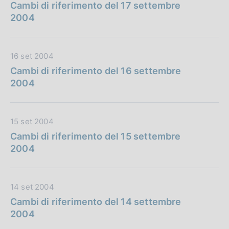
a
Cambi di riferimento del 17 settembre
t
2004
a
P
u
D
16 set 2004
b
a
Cambi di riferimento del 16 settembre
b
t
2004
l
a
i
P
c
u
D
15 set 2004
a
b
a
Cambi di riferimento del 15 settembre
z
b
t
2004
i
l
a
o
i
P
n
c
u
e
D
14 set 2004
a
b
:
a
Cambi di riferimento del 14 settembre
z
b
t
2004
i
l
a
o