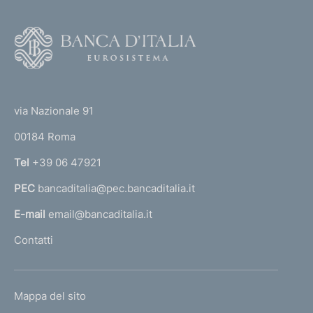
e
i
v
F
o
a
o
6
(
t
0
t
e
via Nazionale 91
4
o
r
00184 Roma
r
n
Tel
+39 06 47921
a
PEC
bancaditalia@pec.bancaditalia.it
a
l
E-mail
email@bancaditalia.it
l
Contatti
'
h
o
L
Mappa del sito
m