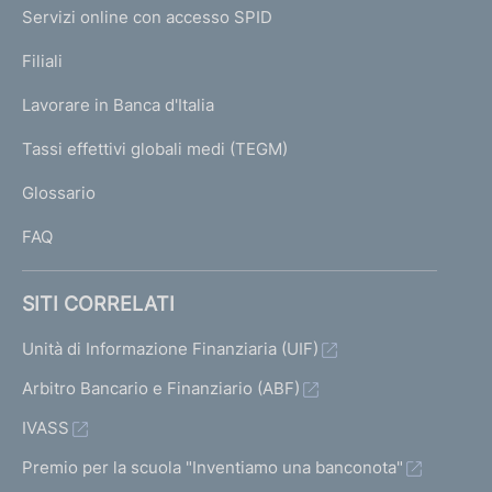
I
e
Servizi online con accesso SPID
N
p
K
Filiali
a
U
g
Lavorare in Banca d'Italia
T
e
I
Tassi effettivi globali medi (TEGM)
)
L
Glossario
I
FAQ
SITI CORRELATI
Unità di Informazione Finanziaria (UIF)
Arbitro Bancario e Finanziario (ABF)
IVASS
Premio per la scuola "Inventiamo una banconota"