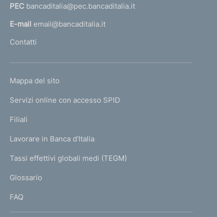
PEC
bancaditalia@pec.bancaditalia.it
a
l
E-mail
email@bancaditalia.it
l
Contatti
'
h
o
L
Mappa del sito
m
I
e
Servizi online con accesso SPID
N
p
K
Filiali
a
U
g
Lavorare in Banca d'Italia
T
e
I
Tassi effettivi globali medi (TEGM)
)
L
Glossario
I
FAQ