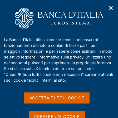
✕
H
A
o
C
p
m
e
r
e
r
i
p
c
Home
/
Compiti
/
Emissione euro
/
Gestori del contante
/
m
a
a
Provvedimenti relativi ai gestori del contante (autorizzazioni e
/
e
g
n
revoche all'effettuazione di controlli manuali, sanzioni e
I
La Banca d'Italia utilizza cookie tecnici necessari al
n
e
e
divieti)
n
funzionamento del sito e cookie di terze parti: per
u
l
Ricerca
d
f
maggiori informazioni e per sapere come abilitarli in modo
i
s
o
selettivo leggere
l'informativa sulla privacy
. Utilizzare uno
n
i
Risultati della ricerca
r
dei seguenti pulsanti per esprimere la propria preferenza.
a
t
m
Se si clicca sulla X in alto a destra o sul pulsante
v
o
i
a
“Chiudi/Rifiuta tutti i cookie non necessari” saranno attivati
g
t
i soli cookie tecnici interni al sito.
a
i
z
v
i
a
o
ACCETTA TUTTI I COOKIE
n
s
e
Trova elementi
u
i
PREFERENZE COOKIE