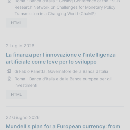
n
Roma - Banca d'Italia - Closing Conference of the ESCB
u
e
Research Network on Challenges for Monetary Policy
b
Transmission in a Changing World (ChaMP)
:
b
l
HTML
i
c
a
D
2 Luglio 2026
z
a
La finanza per l'innovazione e l'intelligenza
i
t
artificiale come leve per lo sviluppo
o
a
di Fabio Panetta, Governatore della Banca d'Italia
n
P
e
Roma - Banca d'Italia e dalla Banca europea per gli
u
investimenti
:
b
b
HTML
l
i
c
D
22 Giugno 2026
a
a
Mundell's plan for a European currency: from
z