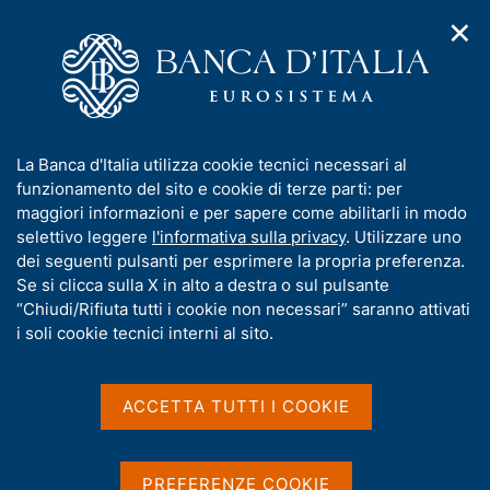
✕
H
A
o
C
p
m
e
r
e
r
i
p
c
Home
/
Chi siamo
/
Funzioni e governance
/
Direttorio
/
m
a
a
Fabio Panetta
/
Interventi
/
Archivio interventi
e
g
n
I
La Banca d'Italia utilizza cookie tecnici necessari al
n
e
e
Archivio interventi
n
funzionamento del sito e cookie di terze parti: per
u
l
d
f
maggiori informazioni e per sapere come abilitarli in modo
i
s
o
selettivo leggere
l'informativa sulla privacy
. Utilizzare uno
n
i
r
dei seguenti pulsanti per esprimere la propria preferenza.
a
t
m
Se si clicca sulla X in alto a destra o sul pulsante
v
Condividi
o
S
i
a
“Chiudi/Rifiuta tutti i cookie non necessari” saranno attivati
t
g
t
i soli cookie tecnici interni al sito.
a
a
i
m
z
v
p
i
a
o
ACCETTA TUTTI I COOKIE
a
Elenco delle pubblicazioni
n
s
l
e
a
u
2026
p
i
PREFERENZE COOKIE