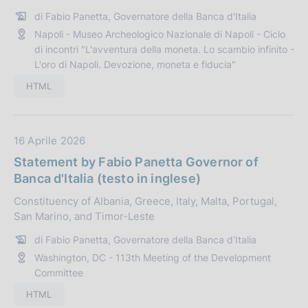
:
a
di Fabio Panetta, Governatore della Banca d'Italia
P
Napoli - Museo Archeologico Nazionale di Napoli - Ciclo
u
di incontri "L'avventura della moneta. Lo scambio infinito -
b
L'oro di Napoli. Devozione, moneta e fiducia"
b
l
HTML
i
c
a
D
16 Aprile 2026
z
a
Statement by Fabio Panetta Governor of
i
t
Banca d'Italia (testo in inglese)
o
a
Constituency of Albania, Greece, Italy, Malta, Portugal,
n
P
San Marino, and Timor-Leste
e
u
:
b
di Fabio Panetta, Governatore della Banca d'Italia
b
Washington, DC - 113th Meeting of the Development
l
Committee
i
HTML
c