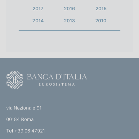
2017
2016
2015
2014
2013
2010
F
o
o
(
t
t
e
via Nazionale 91
o
r
00184 Roma
r
n
Tel
+39 06 47921
a