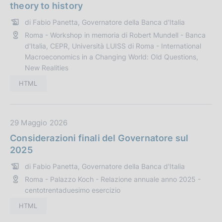
t
theory to history
i
a
o
di Fabio Panetta, Governatore della Banca d'Italia
P
n
Roma - Workshop in memoria di Robert Mundell - Banca
u
e
d'Italia, CEPR, Università LUISS di Roma - International
b
Macroeconomics in a Changing World: Old Questions,
:
b
New Realities
l
HTML
i
c
a
z
D
29 Maggio 2026
i
a
Considerazioni finali del Governatore sul
o
t
2025
n
a
di Fabio Panetta, Governatore della Banca d'Italia
e
P
Roma - Palazzo Koch - Relazione annuale anno 2025 -
:
u
centotrentaduesimo esercizio
b
b
HTML
l