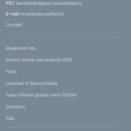
PEC
bancaditalia@pec.bancaditalia.it
a
l
E-mail
email@bancaditalia.it
l
Contatti
'
h
o
L
Mappa del sito
m
I
e
Servizi online con accesso SPID
N
p
K
Filiali
a
U
g
Lavorare in Banca d'Italia
T
e
I
Tassi effettivi globali medi (TEGM)
)
L
Glossario
I
FAQ