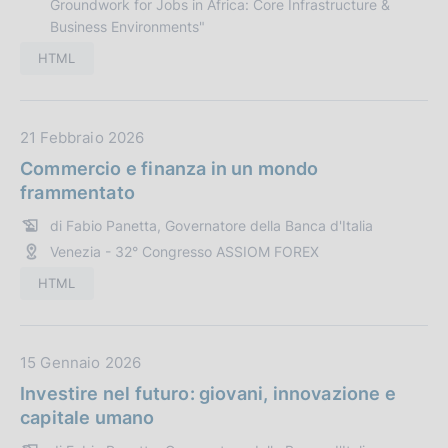
Groundwork for Jobs in Africa: Core Infrastructure &
u
:
Business Environments"
b
b
HTML
l
i
c
D
21 Febbraio 2026
a
a
Commercio e finanza in un mondo
z
t
frammentato
i
a
di Fabio Panetta, Governatore della Banca d'Italia
o
P
n
Venezia - 32° Congresso ASSIOM FOREX
u
e
b
HTML
:
b
l
i
D
15 Gennaio 2026
c
a
Investire nel futuro: giovani, innovazione e
a
t
capitale umano
z
a