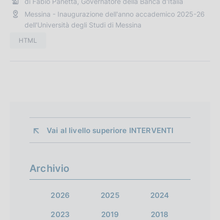
i
di Fabio Panetta, Governatore della Banca d'Italia
P
o
Messina - Inaugurazione dell'anno accademico 2025-26
u
n
dell'Università degli Studi di Messina
b
e
b
HTML
:
l
i
c
a
z
i
o
Vai al livello superiore 
INTERVENTI
n
e
:
Archivio
2026
2025
2024
2023
2019
2018