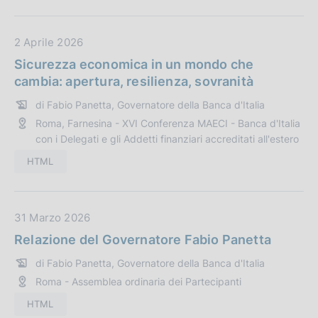
a
z
D
2 Aprile 2026
i
a
Sicurezza economica in un mondo che
o
t
cambia: apertura, resilienza, sovranità
n
a
e
di Fabio Panetta, Governatore della Banca d'Italia
P
:
Roma, Farnesina - XVI Conferenza MAECI - Banca d'Italia
u
con i Delegati e gli Addetti finanziari accreditati all'estero
b
b
HTML
l
i
c
D
31 Marzo 2026
a
a
Relazione del Governatore Fabio Panetta
z
t
i
di Fabio Panetta, Governatore della Banca d'Italia
a
o
Roma - Assemblea ordinaria dei Partecipanti
P
n
u
HTML
e