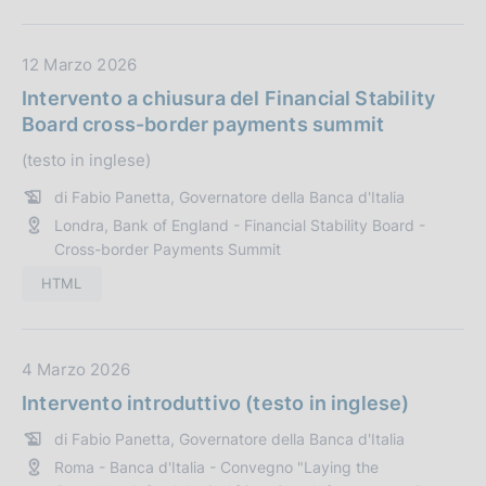
b
:
b
l
D
12 Marzo 2026
i
a
Intervento a chiusura del Financial Stability
c
t
Board cross-border payments summit
a
a
z
(testo in inglese)
P
i
u
di Fabio Panetta, Governatore della Banca d'Italia
o
b
Londra, Bank of England - Financial Stability Board -
n
b
Cross-border Payments Summit
e
l
HTML
:
i
c
a
D
4 Marzo 2026
z
a
i
Intervento introduttivo (testo in inglese)
t
o
di Fabio Panetta, Governatore della Banca d'Italia
a
n
Roma - Banca d'Italia - Convegno "Laying the
P
e