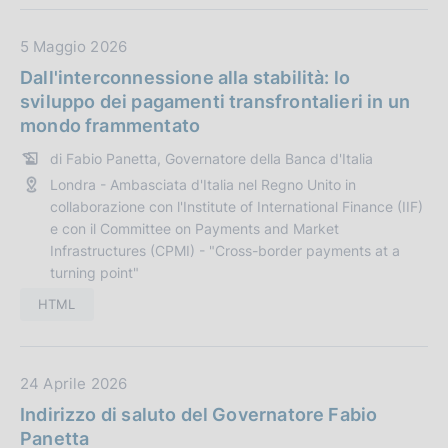
i
c
D
5 Maggio 2026
a
a
Dall'interconnessione alla stabilità: lo
z
t
sviluppo dei pagamenti transfrontalieri in un
i
a
mondo frammentato
o
P
n
di Fabio Panetta, Governatore della Banca d'Italia
u
e
Londra - Ambasciata d'Italia nel Regno Unito in
b
:
collaborazione con l'Institute of International Finance (IIF)
b
e con il Committee on Payments and Market
l
Infrastructures (CPMI) - "Cross-border payments at a
i
turning point"
c
HTML
a
z
i
o
D
24 Aprile 2026
n
a
Indirizzo di saluto del Governatore Fabio
e
t
Panetta