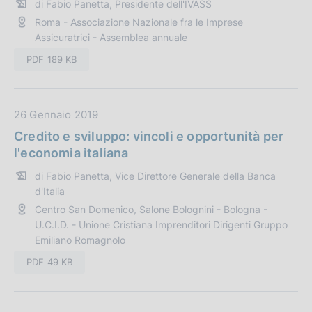
di Fabio Panetta, Presidente dell'IVASS
n
P
Roma - Associazione Nazionale fra le Imprese
e
u
Assicuratrici - Assemblea annuale
:
b
b
PDF 189 KB
l
i
c
D
26 Gennaio 2019
a
a
Credito e sviluppo: vincoli e opportunità per
z
t
l'economia italiana
i
a
o
di Fabio Panetta, Vice Direttore Generale della Banca
P
d'Italia
n
u
e
Centro San Domenico, Salone Bolognini - Bologna -
b
U.C.I.D. - Unione Cristiana Imprenditori Dirigenti Gruppo
:
b
Emiliano Romagnolo
l
PDF 49 KB
i
c
a