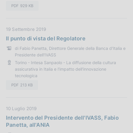
l
PDF 929 KB
i
c
a
D
19 Settembre 2019
z
a
Il punto di vista del Regolatore
i
t
di Fabio Panetta, Direttore Generale della Banca d'Italia e
o
a
Presidente dell'IVASS
n
P
Torino - Intesa Sanpaolo - La diffusione della cultura
e
u
assicurativa in Italia e l'impatto dell'innovazione
:
b
tecnologica
b
PDF 213 KB
l
i
c
a
D
10 Luglio 2019
z
a
Intervento del Presidente dell'IVASS, Fabio
i
t
Panetta, all'ANIA
o
a