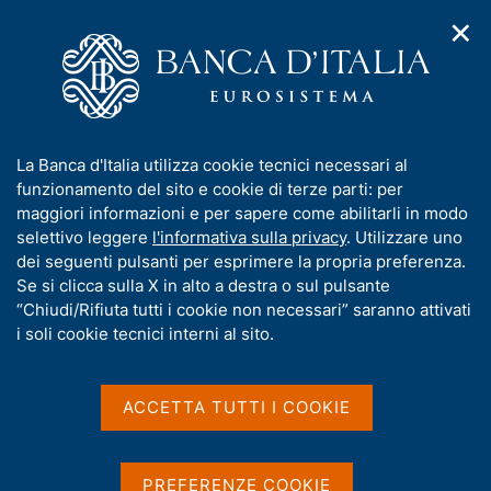
✕
H
A
o
C
p
m
e
r
e
r
i
p
c
Home
/
Chi siamo
/
Funzioni e governance
/
Direttorio
/
m
a
a
Fabio Panetta
/
Interventi
/
Archivio interventi
e
g
n
I
La Banca d'Italia utilizza cookie tecnici necessari al
n
e
e
Archivio interventi
n
funzionamento del sito e cookie di terze parti: per
u
l
d
f
maggiori informazioni e per sapere come abilitarli in modo
i
s
o
selettivo leggere
l'informativa sulla privacy
. Utilizzare uno
n
i
r
dei seguenti pulsanti per esprimere la propria preferenza.
a
t
m
Se si clicca sulla X in alto a destra o sul pulsante
v
Condividi
o
S
i
a
“Chiudi/Rifiuta tutti i cookie non necessari” saranno attivati
t
g
t
i soli cookie tecnici interni al sito.
a
a
i
m
z
v
p
i
a
o
ACCETTA TUTTI I COOKIE
a
Elenco delle pubblicazioni
T
n
s
l
e
a
u
u
2019
p
i
t
PREFERENZE COOKIE