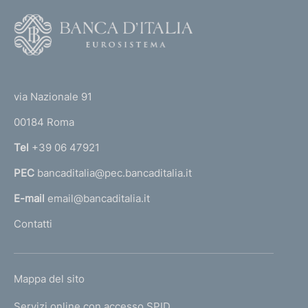
F
o
o
(
t
t
e
via Nazionale 91
o
r
00184 Roma
r
n
Tel
+39 06 47921
a
PEC
bancaditalia@pec.bancaditalia.it
a
l
E-mail
email@bancaditalia.it
l
Contatti
'
h
o
L
Mappa del sito
m
I
e
Servizi online con accesso SPID