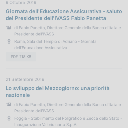
i
D
9 Ottobre 2019
o
a
Giornata dell'Educazione Assicurativa - saluto
n
t
del Presidente dell'IVASS Fabio Panetta
e
a
di Fabio Panetta, Direttore Generale della Banca d'Italia e
:
P
Presidente dell'IVASS
u
Roma, Sala del Tempio di Adriano - Giornata
b
dell'Educazione Assicurativa
b
l
PDF 718 KB
i
c
a
D
21 Settembre 2019
z
a
Lo sviluppo del Mezzogiorno: una priorità
i
t
nazionale
o
a
di Fabio Panetta, Direttore Generale della Banca d'Italia e
n
P
Presidente dell'IVASS
e
u
Foggia - Stabilimento del Poligrafico e Zecca dello Stato -
:
b
Inaugurazione Valoridicarta S.p.A.
b