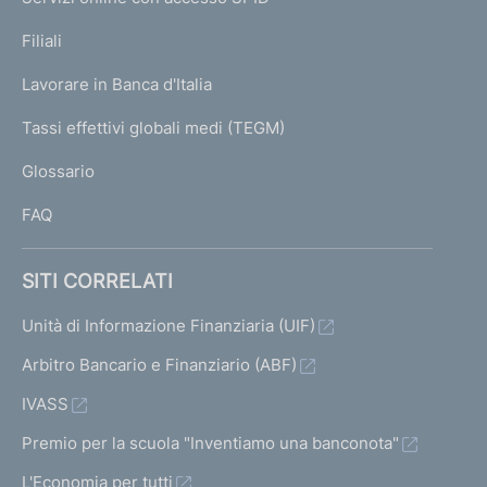
N
p
K
Filiali
a
U
g
Lavorare in Banca d'Italia
T
e
I
Tassi effettivi globali medi (TEGM)
)
L
Glossario
I
FAQ
SITI CORRELATI
Unità di Informazione Finanziaria (UIF)
Arbitro Bancario e Finanziario (ABF)
IVASS
Premio per la scuola "Inventiamo una banconota"
L'Economia per tutti