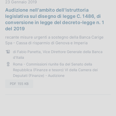
z
D
23 Gennaio 2019
i
a
Audizione nell'ambito dell'istruttoria
o
t
legislativa sul disegno di legge C. 1486, di
n
a
conversione in legge del decreto-legge n. 1
e
P
del 2019
:
u
recante misure urgenti a sostegno della Banca Carige
b
Spa - Cassa di risparmio di Genova e Imperia
b
l
di Fabio Panetta, Vice Direttore Generale della Banca
i
d'Italia
c
Roma - Commissioni riunite 6a del Senato della
a
Repubblica (Finanze e tesoro) VI della Camera dei
Deputati (Finanze) - Audizione
z
i
PDF 155 KB
o
n
e
: