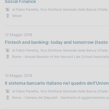
Social Finance
t
:
c
di Fabio Panetta, Vice Direttore Generale della Banca d'Italia
a
a
Wired
P
z
u
i
b
o
b
D
12 Maggio 2018
n
l
a
e
Fintech and banking: today and tomorrow (testo 
i
t
:
di Fabio Panetta, Vice Direttore Generale della Banca d'Italia
c
a
Roma - Annual Reunion of the Harvard Law School Associatio
a
P
z
u
i
b
o
b
D
10 Maggio 2018
n
l
a
Il sistema bancario italiano nel quadro dell'Uni
e
i
t
di Fabio Panetta, Vice Direttore Generale della Banca d'Italia
:
c
a
Roma - Camera dei Deputati - Seminario di aggiornamento pr
a
P
z
u