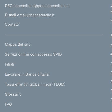
a
PEC
bancaditalia@pec.bancaditalia.it
a
l
E-mail
email@bancaditalia.it
l
Contatti
'
h
o
L
Mappa del sito
m
I
e
Servizi online con accesso SPID
N
p
K
Filiali
a
U
g
Lavorare in Banca d'Italia
T
e
I
Tassi effettivi globali medi (TEGM)
)
L
Glossario
I
FAQ