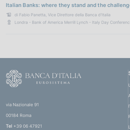
a
c
Italian Banks: where they stand and the challeng
t
a
di Fabio Panetta, Vice Direttore della Banca d'Italia
a
z
Londra - Bank of America Merrill Lynch - Italy Day Conferen
P
i
u
o
b
n
b
e
l
:
i
c
F
a
o
z
i
o
o
(
t
n
t
e
via Nazionale 91
e
o
r
:
00184 Roma
r
n
Tel
+39 06 47921