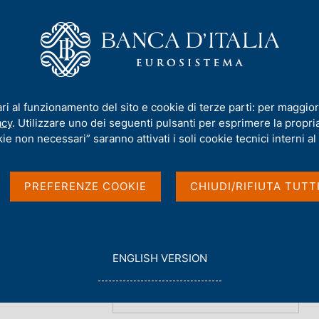
iamo
Compiti
Servizi al cittadino
Pubbli
Panetta
/
Interventi
/
Archivio interventi
ari al funzionamento del sito e cookie di terze parti: per maggior
acy
. Utilizzare uno dei seguenti pulsanti per esprimere la propria 
ie non necessari” saranno attivati i soli cookie tecnici interni al 
PREFERENZE COOKIE
CHIUDI/RIFIUTA TUTT
G
ENGLISH VERSION
O
018
T
O