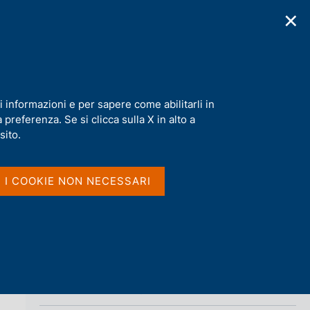
✕
cazioni
Statistiche
Media
|
IT
C
e
r
c
a
i informazioni e per sapere come abilitarli in
n
preferenza. Se si clicca sulla X in alto a
e
Condividi
l
sito.
s
i
S
t
I I COOKIE NON NECESSARI
t
o
a
m
p
a
l
a
p
Vai al livello superiore 
INTERVENTI
a