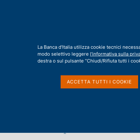
H
Chi s
o
m
e
p
Home
/
Chi siamo
/
Funzioni e governance
/
Direttorio
/
Fabio 
a
g
I
La Banca d'Italia utilizza cookie tecnici necess
Archivio interventi
e
n
modo selettivo leggere
l'informativa sulla priv
f
destra o sul pulsante “Chiudi/Rifiuta tutti i cook
o
r
m
ACCETTA TUTTI I COOKIE
a
t
i
v
a
s
Elenco delle pubblicazioni 2
T
u
u
i