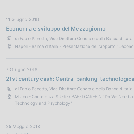
b
e
l
:
i
D
11 Giugno 2018
c
a
Economia e sviluppo del Mezzogiorno
a
t
z
di Fabio Panetta, Vice Direttore Generale della Banca d'Italia
a
i
Napoli - Banca d'Italia - Presentazione del rapporto "L'econ
P
o
u
n
b
e
b
D
7 Giugno 2018
:
l
a
21st century cash: Central banking, technologica
i
t
di Fabio Panetta, Vice Direttore Generale della Banca d'Italia
c
a
Milano - Conferenza SUERF/ BAFFI CAREFIN "Do We Need a C
a
P
Technology and Psychology"
z
u
i
b
o
b
D
25 Maggio 2018
n
l
a
e
i