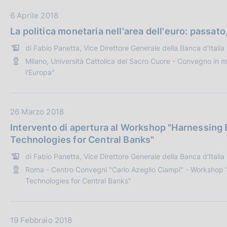
i
b
o
b
D
6 Aprile 2018
n
l
a
La politica monetaria nell'area dell'euro: passat
e
i
t
di Fabio Panetta, Vice Direttore Generale della Banca d'Italia
:
c
a
Milano, Università Cattolica del Sacro Cuore - Convegno in 
a
P
l'Europa"
z
u
i
b
o
b
D
26 Marzo 2018
n
l
a
e
i
Intervento di apertura al Workshop "Harnessing
t
:
c
Technologies for Central Banks"
a
a
di Fabio Panetta, Vice Direttore Generale della Banca d'Italia
P
z
Roma - Centro Convegni "Carlo Azeglio Ciampi" - Workshop 
u
i
Technologies for Central Banks"
b
o
b
n
l
e
D
19 Febbraio 2018
i
: