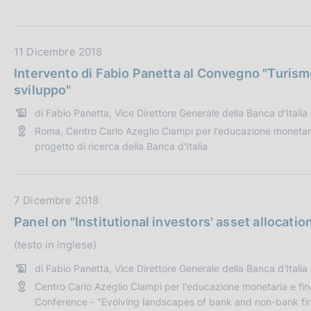
t
c
o
t
o
i
D
11 Dicembre 2018
k
a
i
Intervento di Fabio Panetta al Convegno "Turismo 
e
t
sviluppo"
:
a
di Fabio Panetta, Vice Direttore Generale della Banca d'Italia
P
Roma, Centro Carlo Azeglio Ciampi per l'educazione monetaria 
u
progetto di ricerca della Banca d'Italia
b
b
l
D
7 Dicembre 2018
i
a
c
Panel on "Institutional investors' asset allocati
t
a
(testo in inglese)
a
z
P
i
di Fabio Panetta, Vice Direttore Generale della Banca d'Italia
u
o
Centro Carlo Azeglio Ciampi per l'educazione monetaria e fin
b
n
Conference - "Evolving landscapes of bank and non-bank fi