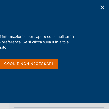
✕
cazioni
Statistiche
Media
|
IT
C
e
r
c
a
i informazioni e per sapere come abilitarli in
n
preferenza. Se si clicca sulla X in alto a
e
Condividi
l
sito.
s
i
S
t
I I COOKIE NON NECESSARI
t
o
a
m
p
a
l
a
p
Vai al livello superiore 
INTERVENTI
a