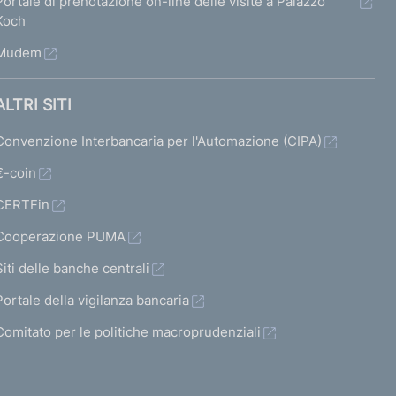
Portale di prenotazione on-line delle visite a Palazzo
Koch
Mudem
ALTRI SITI
Convenzione Interbancaria per l'Automazione (CIPA)
€-coin
CERTFin
Cooperazione PUMA
Siti delle banche centrali
Portale della vigilanza bancaria
Comitato per le politiche macroprudenziali