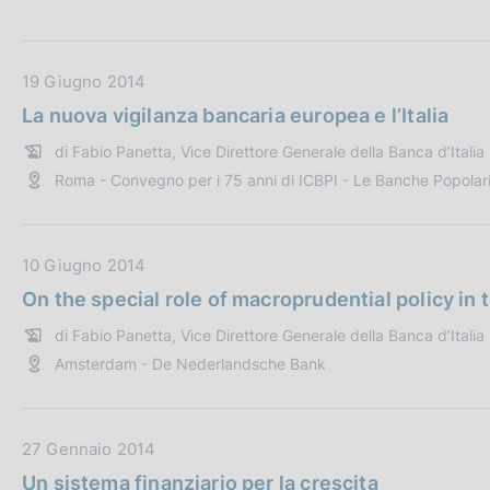
t
c
o
t
o
i
D
19 Giugno 2014
k
a
i
La nuova vigilanza bancaria europea e l’Italia
e
t
di Fabio Panetta, Vice Direttore Generale della Banca d’Italia
:
a
Roma - Convegno per i 75 anni di ICBPI - Le Banche Popolari
P
u
b
b
D
10 Giugno 2014
l
a
On the special role of macroprudential policy in 
i
t
di Fabio Panetta, Vice Direttore Generale della Banca d’Italia
c
a
Amsterdam - De Nederlandsche Bank
a
P
z
u
i
b
o
b
D
27 Gennaio 2014
n
l
a
Un sistema finanziario per la crescita