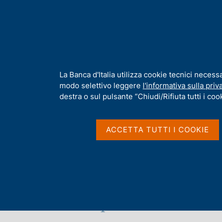
H
Chi s
o
m
e
p
Home
/
Chi siamo
/
Funzioni e governance
/
Direttorio
/
Fabio 
a
g
I
La Banca d'Italia utilizza cookie tecnici necess
Archivio interventi
e
n
modo selettivo leggere
l'informativa sulla priv
f
destra o sul pulsante “Chiudi/Rifiuta tutti i cook
o
r
m
ACCETTA TUTTI I COOKIE
a
t
i
v
a
s
Elenco delle pubblicazioni 2
T
u
u
i