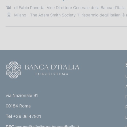
e
i
t
di Fabio Panetta, Vice Direttore Generale della Banca d’Italia
:
c
a
Milano - The Adam Smith Society “Il risparmio degli italiani è 
a
P
z
u
i
b
o
b
n
l
e
i
:
c
F
a
o
z
i
o
o
(
t
n
t
e
via Nazionale 91
e
o
r
:
00184 Roma
r
n
Tel
+39 06 47921
a
PEC
bancaditalia@pec.bancaditalia.it