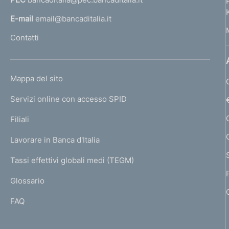
a
l
E-mail
email@bancaditalia.it
l
Contatti
'
h
o
L
Mappa del sito
m
I
e
Servizi online con accesso SPID
N
p
K
Filiali
a
U
g
Lavorare in Banca d'Italia
T
e
I
Tassi effettivi globali medi (TEGM)
)
L
Glossario
I
FAQ