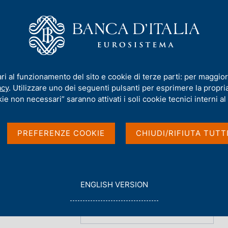
iamo
Compiti
Servizi al cittadino
Pubbli
Panetta
/
Interventi
/
Archivio interventi
ari al funzionamento del sito e cookie di terze parti: per maggior
acy
. Utilizzare uno dei seguenti pulsanti per esprimere la propria 
ie non necessari” saranno attivati i soli cookie tecnici interni al 
PREFERENZE COOKIE
CHIUDI/RIFIUTA TUTT
G
ENGLISH VERSION
O
014
T
O