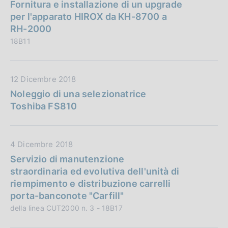
a
Fornitura e installazione di un upgrade
c
t
per l'apparato HIROX da KH-8700 a
a
a
RH-2000
z
P
18B11
i
u
o
b
n
b
D
12 Dicembre 2018
e
l
a
Noleggio di una selezionatrice
:
i
t
Toshiba FS810
c
a
a
P
z
u
D
4 Dicembre 2018
i
b
a
Servizio di manutenzione
o
b
t
straordinaria ed evolutiva dell'unità di
n
l
a
riempimento e distribuzione carrelli
e
i
P
porta-banconote "Carfill"
:
c
u
della linea CUT2000 n. 3 - 18B17
a
b
z