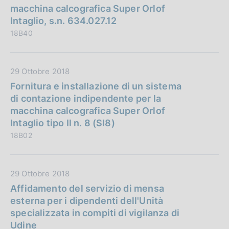
l
t
macchina calcografica Super Orlof
i
a
Intaglio, s.n. 634.027.12
c
P
18B40
a
u
z
b
i
b
D
29 Ottobre 2018
o
l
a
Fornitura e installazione di un sistema
n
i
t
di contazione indipendente per la
e
c
a
macchina calcografica Super Orlof
:
a
P
Intaglio tipo II n. 8 (SI8)
z
u
18B02
i
b
o
b
n
l
D
29 Ottobre 2018
e
i
a
Affidamento del servizio di mensa
:
c
t
esterna per i dipendenti dell'Unità
a
a
specializzata in compiti di vigilanza di
z
P
Udine