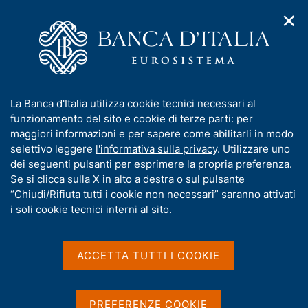
✕
H
A
o
C
p
m
e
r
e
r
i
p
c
Home
/
Chi siamo
/
m
a
a
Bandi di gara, contratti e fatturazione elettronica
/
e
g
n
Avvisi relativi a indagini di mercato
I
La Banca d'Italia utilizza cookie tecnici necessari al
n
e
e
n
funzionamento del sito e cookie di terze parti: per
u
l
d
f
maggiori informazioni e per sapere come abilitarli in modo
i
s
Avvisi relativi a indagini di
o
selettivo leggere
l'informativa sulla privacy
. Utilizzare uno
n
i
r
dei seguenti pulsanti per esprimere la propria preferenza.
a
mercato
t
m
Se si clicca sulla X in alto a destra o sul pulsante
v
o
i
a
“Chiudi/Rifiuta tutti i cookie non necessari” saranno attivati
g
t
i soli cookie tecnici interni al sito.
a
i
z
v
i
Attenzione
a
o
ACCETTA TUTTI I COOKIE
n
s
e
I bandi, gli avvisi e la
u
documentazione relativi a
tutte
le
i
PREFERENZE COOKIE