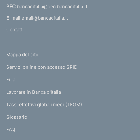
r
r
a
r
u
PEC
bancaditalia@pec.bancaditalia.it
a
m
m
m
l
l
E-mail
email@bancaditalia.it
a
a
a
l
t
Contatti
t
t
t
'
a
a
h
a
a
o
1
s
p
t
L
Mappa del sito
m
u
r
I
e
i
Servizi online con accesso SPID
c
N
e
p
K
Filiali
c
a
c
U
g
e
e
Lavorare in Banca d'Italia
T
e
s
d
I
Tassi effettivi globali medi (TEGM)
)
s
L
e
Glossario
I
i
n
FAQ
v
t