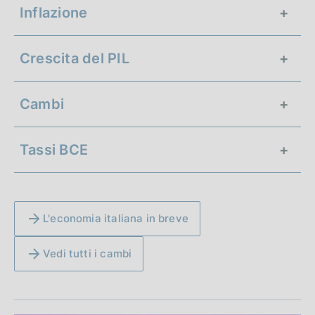
Inflazione
Crescita del PIL
+3,0%
Italia
Cambi
+2,8%
Area Euro
0,2%
Italia
Tassi BCE
0,4%
Area Euro
1,1542
USD
182,17
YEN
L'economia italiana in breve
2,25%
Deposito overnight
0,85705
GBP
Vedi tutti i cambi
2,40%
Rifinanziamento principale
2,65%
Rifinanziamento marginale