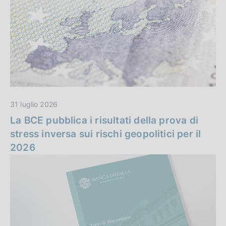
n
i
z
z
a
i
e
i
31 luglio 2026
n
La BCE pubblica i risultati della prova di
stress inversa sui rischi geopolitici per il
e
2026
v
i
d
e