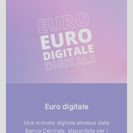
R
i
s
o
r
s
e
i
n
Euro digitale
e
v
Una moneta digitale emessa dalla
Banca Centrale, disponibile per i