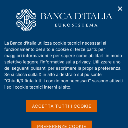
✕
H
A
o
C
p
m
e
r
H
e
r
i
p
c
Temi di Interesse
m
o
a
a
A
e
g
n
p
I
La Banca d'Italia utilizza cookie tecnici necessari al
n
m
r
e
e
n
funzionamento del sito e cookie di terze parti: per
u
i
l
e
d
f
maggiori informazioni e per sapere come abilitarli in modo
s
i
s
o
o
selettivo leggere
l'informativa sulla privacy
. Utilizzare uno
p
n
i
t
r
dei seguenti pulsanti per esprimere la propria preferenza.
a
t
t
a
m
Se si clicca sulla X in alto a destra o sul pulsante
o
v
o
m
i
a
“Chiudi/Rifiuta tutti i cookie non necessari” saranno attivati
g
e
g
t
i soli cookie tecnici interni al sito.
n
a
e
ù
i
z
v
i
N
3 agosto 2026
|
a
o
ACCETTA TUTTI I COOKIE
Entra nel vivo il sondaggio
n
s
B
o
e
u
per scegliere l'aspetto
a
t
i
PREFERENZE COOKIE