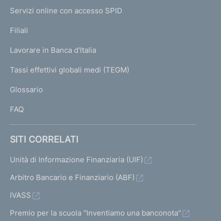
I
e
Servizi online con accesso SPID
N
p
K
Filiali
a
U
g
Lavorare in Banca d'Italia
T
e
I
Tassi effettivi globali medi (TEGM)
)
L
Glossario
I
FAQ
SITI CORRELATI
Unità di Informazione Finanziaria (UIF)
Arbitro Bancario e Finanziario (ABF)
IVASS
Premio per la scuola "Inventiamo una banconota"