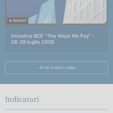
00:04:07
C
Iniziativa BCE "The Ways We Pay" -
a
28-29 luglio 2026
t
e
g
o
Vai a tutti i video
r
i
a
:
Indicatori