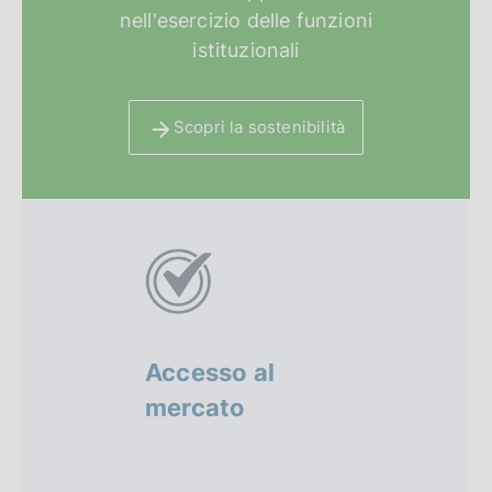
nell'esercizio delle funzioni
istituzionali
Scopri la sostenibilità
A
l
t
r
Accesso al
Sandbo
i
mercato
regola
f
o