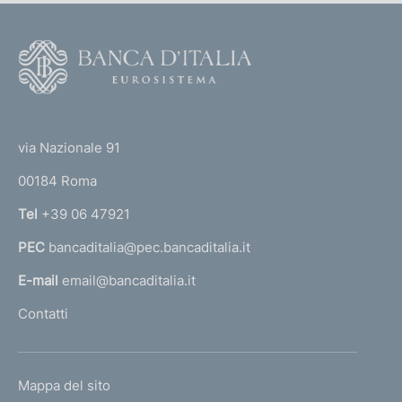
F
o
o
(
t
t
e
via Nazionale 91
o
r
00184 Roma
r
n
Tel
+39 06 47921
a
PEC
bancaditalia@pec.bancaditalia.it
a
l
E-mail
email@bancaditalia.it
l
Contatti
'
h
o
L
Mappa del sito
m