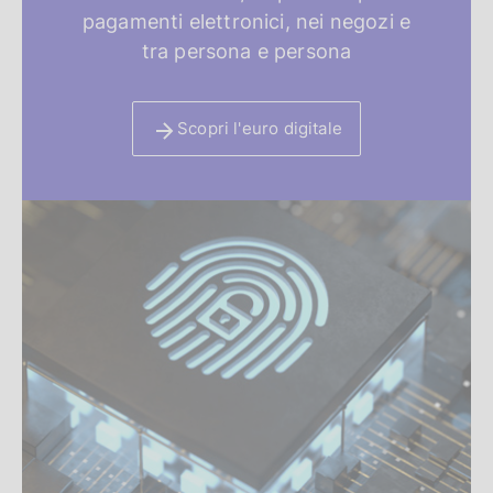
i
pagamenti elettronici, nei negozi e
d
tra persona e persona
e
Scopri l'euro digitale
n
z
a