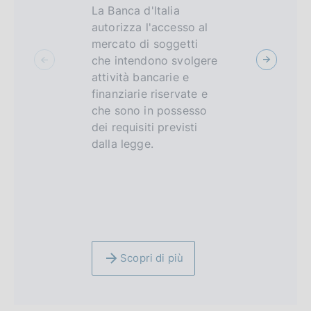
La Banca d'Italia
Un ambien
c
autorizza l'accesso al
controllat
mercato di soggetti
imprese de
u
che intendono svolgere
FinTech e 
s
attività bancarie e
tradiziona
finanziarie riservate e
testare, p
che sono in possesso
di tempo li
dei requisiti previsti
prodotti e 
dalla legge.
tecnologi
innovativi 
finanziario,
assicurativ
Scopri di più
Scopri