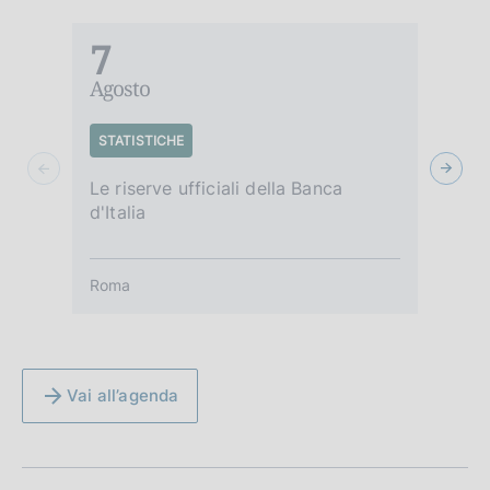
7
Agosto
A
STATISTICHE
S
Le riserve ufficiali della Banca
Gl
d'Italia
d'
Roma
R
Vai all’agenda